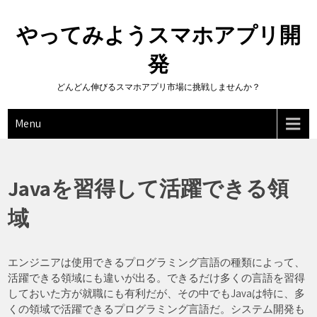
Skip
to
やってみようスマホアプリ開
content
発
どんどん伸びるスマホアプリ市場に挑戦しませんか？
Menu
Javaを習得して活躍できる領
域
エンジニアは使用できるプログラミング言語の種類によって、
活躍できる領域にも違いが出る。できるだけ多くの言語を習得
しておいた方が就職にも有利だが、その中でもJavaは特に、多
くの領域で活躍できるプログラミング言語だ。システム開発も