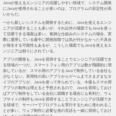
Javaが使えるエンジニアの活躍しやすい領域で、システム開発
にJavaが使用されることが多いのは、プログラムの安定性が高
いからだ。
一から新しいシステムを開発するために、Javaを使えるエンジ
ニアが活躍することも多いが、それ以外の場面でもJavaを使っ
て活躍できる場面は多い。複雑な仕組みのシステムの場合、実
際に運用している最中に開発段階では気が付かなかった不具合
が発生する可能性もあるが、こうした場面でもJavaを使えるエ
ンジニアは頼りにされている。
アプリの開発も、Javaを習得することでエンジニアが活躍でき
る領域の一つだ。スマートフォン用のアプリは数が飛躍的に増
加しているが、スマホ用のアプリをJavaで制作している会社も
少なくない。実用性の高いアプリからゲームまでさまざまなタ
イプのアプリが、Javaを使って作られている。今後もスマホ用
アプリの制作は増えると予想されるので、Javaを習得しておけ
ばアプリ制作をしている会社に就職する場合にも有利だ。ウェ
ブサイトの制作もJavaを習得することでエンジニアが活躍でき
る領域で、サーバーでプログラムを実行するために使われるこ
とが多い。ウェブ制作に必要な他の言語も一緒に習得しておけ